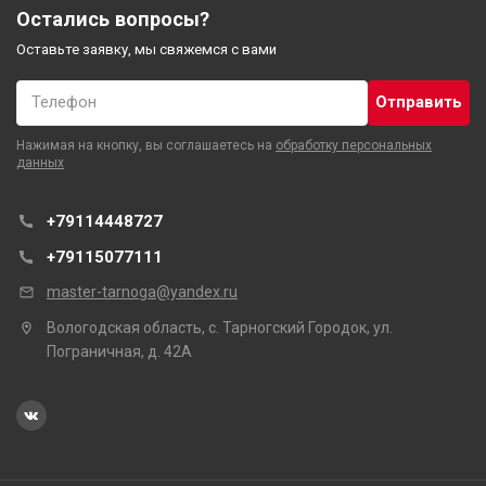
Остались вопросы?
Оставьте заявку, мы свяжемся с вами
Телефон
Нажимая на кнопку, вы соглашаетесь на
обработку персональных
данных
+79114448727
+79115077111
master-tarnoga@yandex.ru
Вологодская область, с. Тарногский Городок, ул.
Пограничная, д. 42А